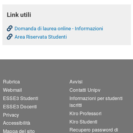
Link utili
Domanda di laurea online - Informazioni
Area Riservata Studenti
Footer 1
Footer 2
Rubrica
Avvisi
Webmail
Contatti Unipv
ESSE3 Studenti
Informazioni per studenti
iscritti
ESSE3 Docenti
Kiro Professori
Privacy
Kiro Studenti
Accessibilità
Recupero password di
Mappa del sito